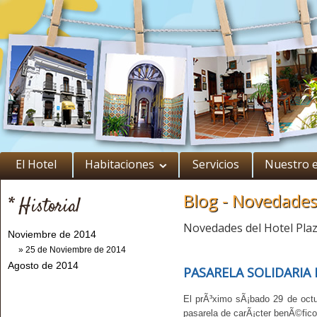
El Hotel
Habitaciones
Servicios
Nuestro 
Blog - Novedade
* Historial
Novedades del Hotel Plaz
Noviembre de 2014
» 25 de Noviembre de 2014
Agosto de 2014
PASARELA SOLIDARIA
El prÃ³ximo sÃ¡bado 29 de octub
pasarela de carÃ¡cter benÃ©fico