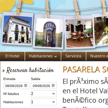
El Hotel
Habitaciones
Servicios
Nuestro 
PASARELA S
» Reservar habitación
El prÃ³ximo sÃ
Entrada
Salida
en el Hotel Va
Nº Adultos
benÃ©fico org
Habitaciones